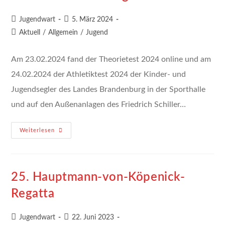
Beitrags-
Beitrag
Jugendwart
5. März 2024
Autor:
veröffentlicht:
Beitrags-
Aktuell
/
Allgemein
/
Jugend
Kategorie:
Am 23.02.2024 fand der Theorietest 2024 online und am
24.02.2024 der Athletiktest 2024 der Kinder- und
Jugendsegler des Landes Brandenburg in der Sporthalle
und auf den Außenanlagen des Friedrich Schiller…
Was
Weiterlesen
Bisher
In
2024
Geschah
25. Hauptmann-von-Köpenick-
Regatta
Beitrags-
Beitrag
Jugendwart
22. Juni 2023