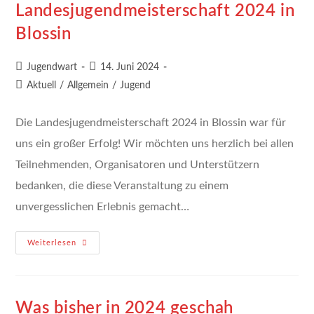
Landesjugendmeisterschaft 2024 in
Blossin
Beitrags-
Beitrag
Jugendwart
14. Juni 2024
Autor:
veröffentlicht:
Beitrags-
Aktuell
/
Allgemein
/
Jugend
Kategorie:
Die Landesjugendmeisterschaft 2024 in Blossin war für
uns ein großer Erfolg! Wir möchten uns herzlich bei allen
Teilnehmenden, Organisatoren und Unterstützern
bedanken, die diese Veranstaltung zu einem
unvergesslichen Erlebnis gemacht…
Landesjugendmeisterschaft
Weiterlesen
2024
In
Blossin
Was bisher in 2024 geschah