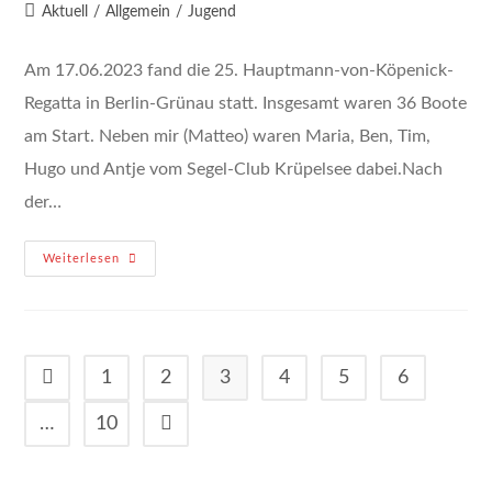
Autor:
veröffentlicht:
Beitrags-
Aktuell
/
Allgemein
/
Jugend
Kategorie:
Am 17.06.2023 fand die 25. Hauptmann-von-Köpenick-
Regatta in Berlin-Grünau statt. Insgesamt waren 36 Boote
am Start. Neben mir (Matteo) waren Maria, Ben, Tim,
Hugo und Antje vom Segel-Club Krüpelsee dabei.Nach
der…
25.
Weiterlesen
Hauptmann-
Von-
Köpenick-
Regatta
1
2
3
4
5
6
Zur vorherigen Seite
…
10
Zur nächsten Seite