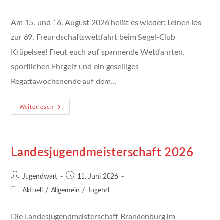
Kategorie:
Am 15. und 16. August 2026 heißt es wieder: Leinen los
zur 69. Freundschaftswettfahrt beim Segel-Club
Krüpelsee! Freut euch auf spannende Wettfahrten,
sportlichen Ehrgeiz und ein geselliges
Regattawochenende auf dem…
Freundschaftswettfahrt
Weiterlesen
2026
–
Mit
Der
Landesmeisterschaft
Der
Landesjugendmeisterschaft 2026
Ixylon-
Klasse
Beitrags-
Beitrag
Jugendwart
11. Juni 2026
Autor:
veröffentlicht:
Beitrags-
Aktuell
/
Allgemein
/
Jugend
Kategorie:
Die Landesjugendmeisterschaft Brandenburg im