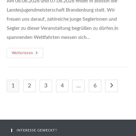
Am 06.06.2026 und 07.06.2026 findet in Blossin die
Landesjugendmeisterschaft Brandenburg statt. Wir
freuen uns darauf, zahlreiche junge Seglerinnen und
Segler zu dieser Veranstaltung begrüßen zu dürfen.In
spannenden Wettfahrten messen sich…
Landesjugendmeisterschaft
Weiterlesen
Brandenburg
2026
In
Blossin
1
2
3
4
…
6
Zur nächsten 
INTERESSE GEWECKT?