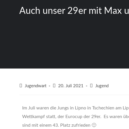
Auch unser 29er mit Max u
Jugendwart
20. Juli 2021
Jugend
Im Juli waren die Jungs in Lipno in Tschechien am Lip
Wettkampf statt, der Eurocup der 29er. Es waren üb
sind mit einem 43. Platz zufrieden 🙂