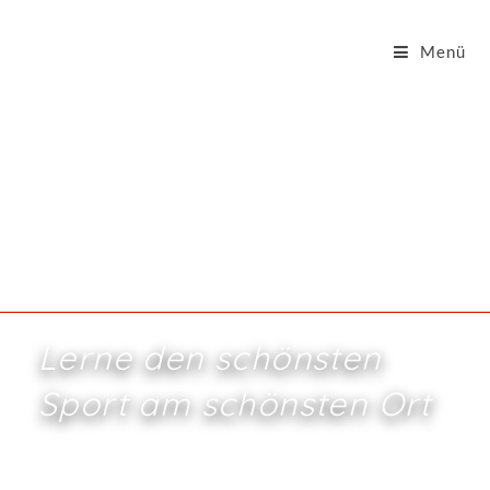
Menü
Lerne den schönsten
Sport am schönsten Ort