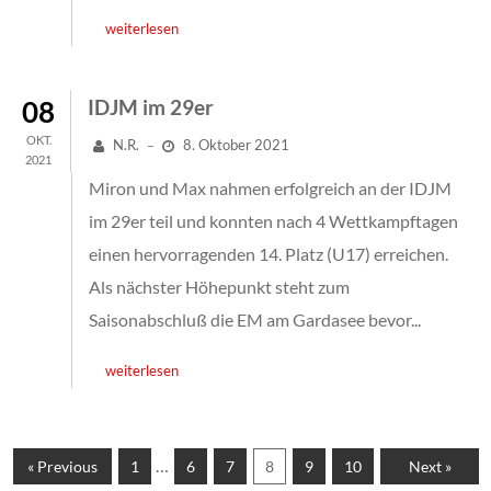
weiterlesen
08
IDJM im 29er
OKT.
N.R.
8. Oktober 2021
–
2021
Miron und Max nahmen erfolgreich an der IDJM
im 29er teil und konnten nach 4 Wettkampftagen
einen hervorragenden 14. Platz (U17) erreichen.
Als nächster Höhepunkt steht zum
Saisonabschluß die EM am Gardasee bevor...
weiterlesen
…
« Previous
1
6
7
8
9
10
Next »